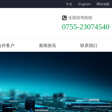
中文
Enghish
网站地图
全国咨询热线
0755-23074540
合作客户
新闻资讯
联系我们