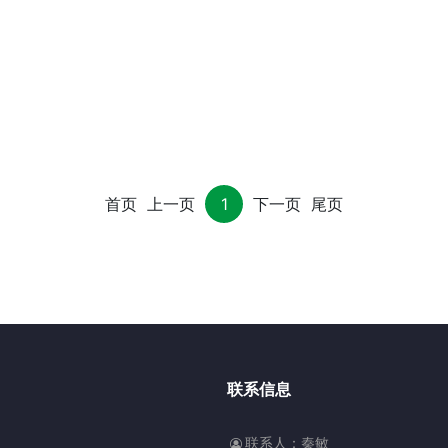
首页
上一页
1
下一页
尾页
联系信息
联系人：秦敏