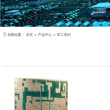
当前位置：
首页
>
产品中心
>
军工系列